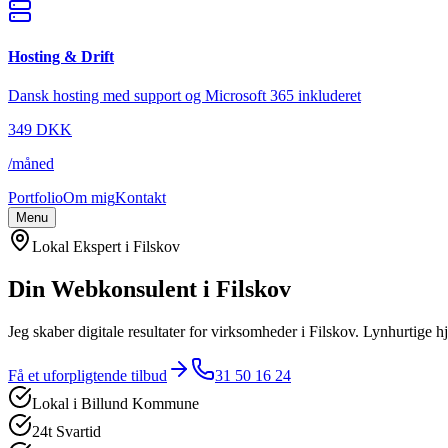
Hosting & Drift
Dansk hosting med support og Microsoft 365 inkluderet
349
DKK
/
måned
Portfolio
Om mig
Kontakt
Menu
Lokal Ekspert i
Filskov
Din Webkonsulent i
Filskov
Jeg skaber digitale resultater for virksomheder i
Filskov
. Lynhurtige 
Få et uforpligtende tilbud
31 50 16 24
Lokal i
Billund Kommune
24t Svartid