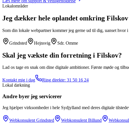
Læs mere om
support & vedligeholdelse
Lokalområder
Jeg dækker hele oplandet omkring
Filskov
Som din lokale webpartner kommer jeg gerne ud til dig, uanset hvor 
Grindsted
Hejnsvig
Sdr. Omme
Skal jeg vækste din forretning i
Filskov
?
Lad os tage en snak om dine digitale ambitioner. Første møde og tilbud 
Kontakt mig i dag
Ring direkte:
31 50 16 24
Lokal dækning
Andre byer jeg servicerer
Jeg hjælper virksomheder i hele Sydjylland med deres digitale tilstede
Webkonsulent
Grindsted
Webkonsulent
Billund
Webkonsul