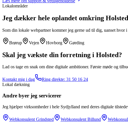
Læs mere om
support & vedligeholdelse
Lokalområder
Jeg dækker hele oplandet omkring
Holste
Som din lokale webpartner kommer jeg gerne ud til dig, uanset hvor 
Brørup
Vejen
Hovborg
Gørding
Skal jeg vækste din forretning i
Holsted
?
Lad os tage en snak om dine digitale ambitioner. Første møde og tilbud 
Kontakt mig i dag
Ring direkte:
31 50 16 24
Lokal dækning
Andre byer jeg servicerer
Jeg hjælper virksomheder i hele Sydjylland med deres digitale tilstede
Webkonsulent
Grindsted
Webkonsulent
Billund
Webkonsul