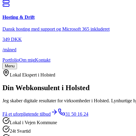
Hosting & Drift
Dansk hosting med support og Microsoft 365 inkluderet
349
DKK
/
måned
Portfolio
Om mig
Kontakt
Menu
Lokal Ekspert i
Holsted
Din Webkonsulent i
Holsted
Jeg skaber digitale resultater for virksomheder i
Holsted
. Lynhurtige 
Få et uforpligtende tilbud
31 50 16 24
Lokal i
Vejen Kommune
24t Svartid