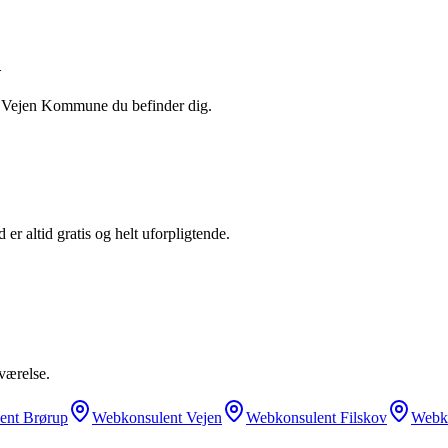
d
i
Vejen Kommune
du befinder dig.
er altid gratis og helt uforpligtende.
værelse.
ent
Brørup
Webkonsulent
Vejen
Webkonsulent
Filskov
Webk